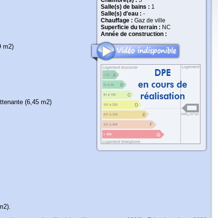
Chambre(s) :
5
Salle(s) de bains :
1
Salle(s) d'eau :
-
Chauffage :
Gaz de ville
Superficie du terrain :
NC
Année de construction :
9 m2)
ttenante (6,45 m2)
m2).