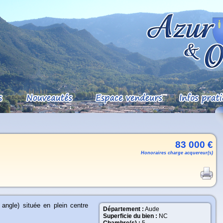
83 000 €
Honoraires charge acquereur(s)
angle) située en plein centre
Département :
Aude
Superficie du bien :
NC